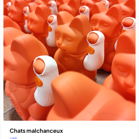
Chats malchanceux
VML