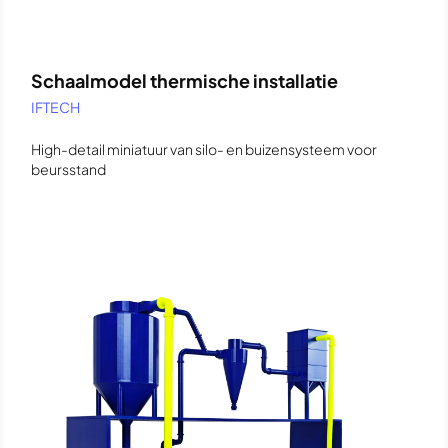
Schaalmodel thermische installatie
IFTECH
High-detail miniatuur van silo- en buizensysteem voor
beursstand