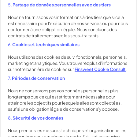
5.
Partage de données personnelles avec des tiers
Nous ne fournissons vos informations à des tiers que si cela
est nécessaire pour l'exécution de nos services ou pour nous
conformer à une obligation légale. Nous concluons des
contrats de traitement avec les sous-traitants.
6.
Cookies et techniques similaires
Nous utilisons des cookies de suivi fonctionnels, personnels,
marketing et analytiques. Vous trouverez plus d'informations
sur notre bannière de cookies sur
Finsweet Cookie Consult
.
7.
Périodes de conservation
Nous ne conservons pas vos données personnelles plus
longtemps que ce qui est strictement nécessaire pour
atteindre les objectifs pour lesquels elles sont collectées,
sauf si une obligation légale de conservation s'y oppose.
8.
Sécurité de vos données
Nous prenons les mesures techniques et organisationnelles
appropriées pour empêcher la perte, l'utilisation abusive,