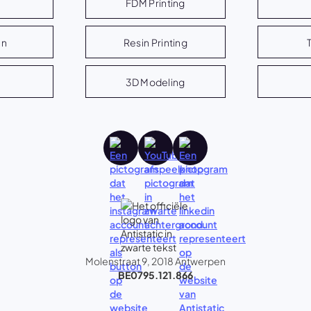
FDM Printing
en
Resin Printing
3D Modeling
Molenstraat 9, 2018 Antwerpen
BE0795.121.866