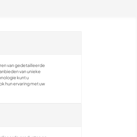
ren van gedetailleerde
anbieden van unieke
hnologie kunt u
ok hun ervaring met uw