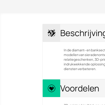
Beschrijvin
In de diamant- en banksect
modellen van sieradenontw
relatiegeschenken, 3D-prin
indrukwekkende oplossingen
diensten verbeteren.
Voordelen