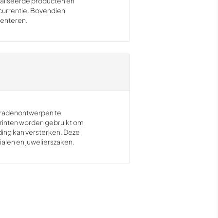
onaliseerde producten en
currentie. Bovendien
menteren.
ieradenontwerpen te
printen worden gebruikt om
ing kan versterken. Deze
alen en juwelierszaken.