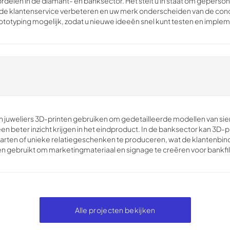
oordelen in de diamant- en banksector. Het stelt u in staat om gepers
e de klantenservice verbeteren en uw merk onderscheiden van de con
ototyping mogelijk, zodat u nieuwe ideeën snel kunt testen en imple
n juweliers 3D-printen gebruiken om gedetailleerde modellen van s
n beter inzicht krijgen in het eindproduct. In de banksector kan 3D-
ten of unieke relatiegeschenken te produceren, wat de klantenbind
 gebruikt om marketingmateriaal en signage te creëren voor bankfili
Alle projecten bekijken