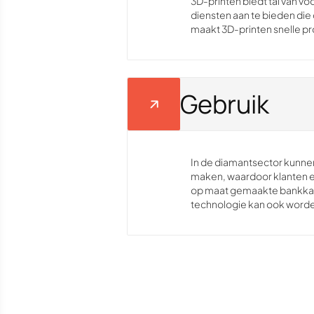
3D-printen biedt tal van v
diensten aan te bieden di
maakt 3D-printen snelle pr
Gebruik
In de diamantsector kunne
maken, waardoor klanten ee
op maat gemaakte bankkaar
technologie kan ook worden