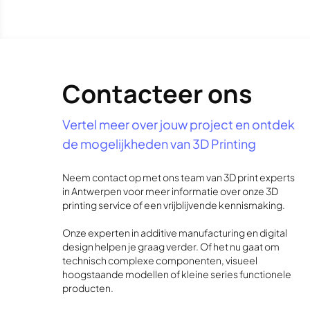
Contacteer ons
Vertel meer over jouw project en ontdek
de mogelijkheden van 3D Printing
Neem contact op met ons team van 3D print experts
in Antwerpen voor meer informatie over onze 3D
printing service of een vrijblijvende kennismaking.
Onze experten in additive manufacturing en digital
design helpen je graag verder. Of het nu gaat om
technisch complexe componenten, visueel
hoogstaande modellen of kleine series functionele
producten.