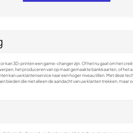
g
or kan 3D-printen een game-changer zijn. Of het nu gaat om het creë
erpen, het produceren van op maat gemaakte bankkaarten, of het a
ten kan uw klantenservice naar een hoger niveau tillen. Met deze tec
 bieden die niet alleen de aandacht van uw klanten trekken, maar o