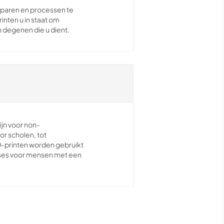
esparen en processen te
nten u in staat om
 degenen die u dient.
ijn voor non-
or scholen, tot
D-printen worden gebruikt
eses voor mensen met een