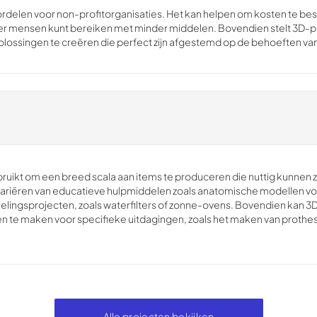
oordelen voor non-profitorganisaties. Het kan helpen om kosten te b
r mensen kunt bereiken met minder middelen. Bovendien stelt 3D-pri
lossingen te creëren die perfect zijn afgestemd op de behoeften van
uikt om een breed scala aan items te produceren die nuttig kunnen z
n variëren van educatieve hulpmiddelen zoals anatomische modellen vo
lingsprojecten, zoals waterfilters of zonne-ovens. Bovendien kan 3
 te maken voor specifieke uitdagingen, zoals het maken van proth
Alle projecten bekijken