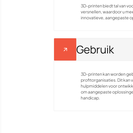
3D-printen biedt tal van v
versnellen, waardoor u mee
innovatieve, aangepaste op
Gebruik
3D-printen kan worden gebr
profitorganisaties. Dit ka
hulpmiddelen voor ontwikke
om aangepaste oplossingen
handicap.