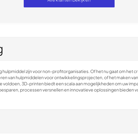
g
g hulpmiddel zijn voor non-profitorganisaties. Of het nu gaat om het 
ren van hulpmiddelen voor ontwikkelingsprojecten, of het maken va
e voldoen, 3D-printen biedt een scala aan mogelijkheden om uw impa
 besparen, processen versnellen en innovatieve oplossingen bieden v