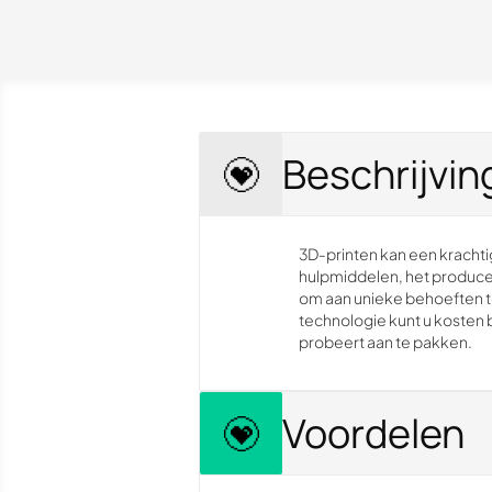
Beschrijvin
3D-printen kan een krachti
hulpmiddelen, het produce
om aan unieke behoeften t
technologie kunt u kosten
probeert aan te pakken.
Voordelen