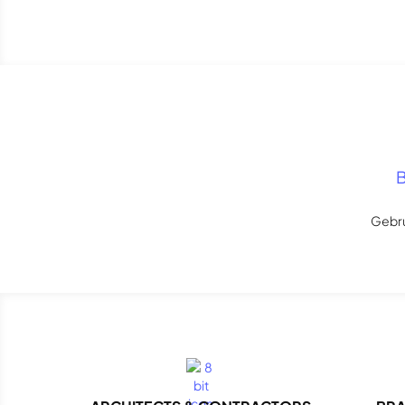
B
Gebru