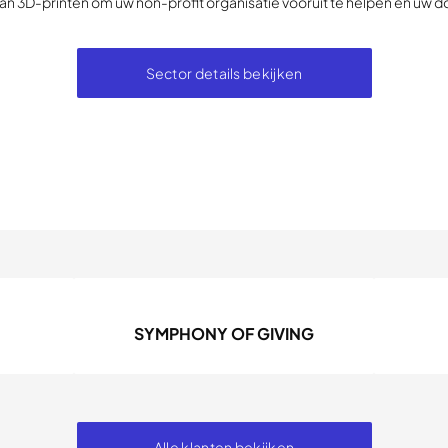
an 3D-printen om uw non-profit organisatie vooruit te helpen en uw d
Sector details bekijken
SYMPHONY OF GIVING
Alle klanten bekijken