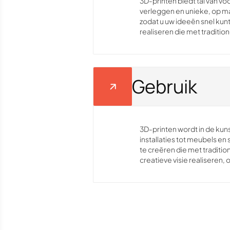
3D-printen biedt tal van vo
verleggen en unieke, op m
zodat u uw ideeën snel kun
realiseren die met traditio
Gebruik
3D-printen wordt in de kun
installaties tot meubels e
te creëren die met traditi
creatieve visie realiseren