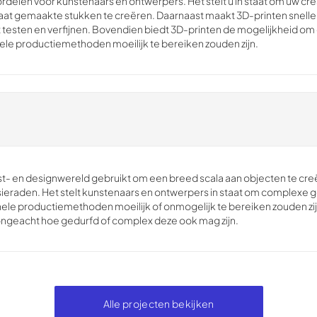
ordelen voor kunstenaars en ontwerpers. Het stelt u in staat om uw cr
aat gemaakte stukken te creëren. Daarnaast maakt 3D-printen snelle 
t testen en verfijnen. Bovendien biedt 3D-printen de mogelijkheid 
nele productiemethoden moeilijk te bereiken zouden zijn.
st- en designwereld gebruikt om een breed scala aan objecten te cre
n sieraden. Het stelt kunstenaars en ontwerpers in staat om complexe
onele productiemethoden moeilijk of onmogelijk te bereiken zouden zij
, ongeacht hoe gedurfd of complex deze ook mag zijn.
Alle projecten bekijken