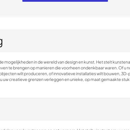
g
 mogelijkheden in de wereld van design en kunst. Het stelt kunstena
 leven te brengen op manieren die voorheen ondenkbaar waren. Of u n
jecten wilt produceren, of innovatieve installaties wilt bouwen, 3D-
 u uw creatieve grenzen verleggen en unieke, op maat gemaakte stuk