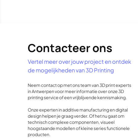
Contacteer ons
Vertel meer over jouw project en ontdek
de mogelijkheden van 3D Printing
Neem contact op met ons team van 3D print experts
in Antwerpen voor meer informatie over onze 3D
printing service of een vrijblijvende kennismaking.
Onze experten in additive manufacturing en digital
design helpen je graag verder. Of het nu gaat om
technisch complexe componenten, visueel
hoogstaande modellen of kleine series functionele
producten.