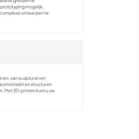
eatieve grenzen te
prototyping mogelijk,
om complexe ontwerpen te
ëren, van sculpturen en
 geometrieën en structuren
n. Met 3D-printen kunt u uw