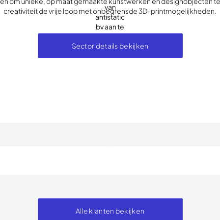
ten om unieke, op maat gemaakte kunstwerken en designobjecten te 
creativiteit de vrije loop met onbegrensde 3D-printmogelijkheden.
Sector details bekijken
Alle klanten bekijken