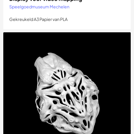
Speelgoedmuseum Mechelen
Gekreukeld A3 Papier van PLA