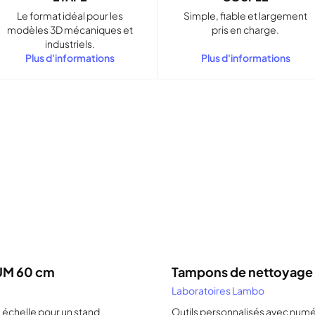
Le format idéal pour les
Simple, fiable et largement
modèles 3D mécaniques et
pris en charge.
industriels.
Plus d'informations
Plus d'informations
Services pertinents
Modélisation CAO
ion CAO est un processus de création de modèles 3D d'objets à l'aide 
permet aux concepteurs et aux ingénieurs de créer des représentatio
d'objets physiques avant leur production.
UM 60 cm
Tampons de nettoyage
Laboratoires Lambo
échelle pour un stand
Outils personnalisés avec numé