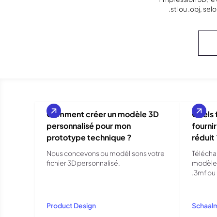
.stl ou .obj, se
Comment créer un modèle 3D
Quels 
personnalisé pour mon
fourni
prototype technique ?
réduit 
Nous concevons ou modélisons votre
Télécha
fichier 3D personnalisé.
modèle 3
.3mf ou
Product Design
Schaal