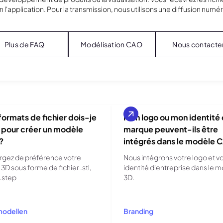
lon l'application. Pour la transmission, nous utilisons une diffusion num
Plus de FAQ
Modélisation CAO
Nous contacte
formats de fichier dois-je
Mon logo ou mon identité
r pour créer un modèle
marque peuvent-ils être
?
intégrés dans le modèle 
rgez de préférence votre
Nous intégrons votre logo et v
D sous forme de fichier .stl,
identité d'entreprise dans le 
 .step
3D.
modellen
Branding