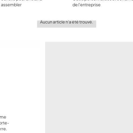
 à assembler
de l'entreprise
Aucun article n'a été trouvé.
mme
orte-
rre.