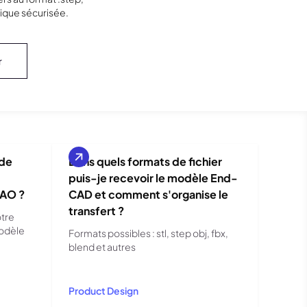
érique sécurisée.
r
 de
Dans quels formats de fichier
puis-je recevoir le modèle End-
CAO ?
CAD et comment s'organise le
transfert ?
otre
modèle
Formats possibles : stl, step obj, fbx,
blend et autres
Product Design