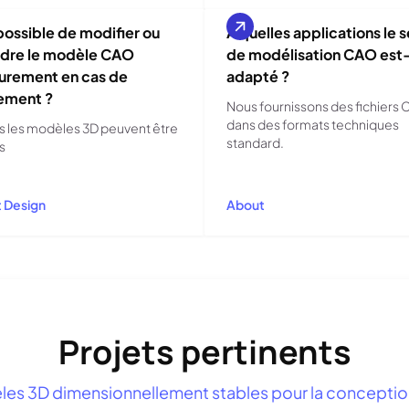
 possible de modifier ou
À quelles applications le 
dre le modèle CAO
de modélisation CAO est-
eurement en cas de
adapté ?
ement ?
Nous fournissons des fichiers
dans des formats techniques
us les modèles 3D peuvent être
standard.
s
 Design
About
Projets pertinents
es 3D dimensionnellement stables pour la conception