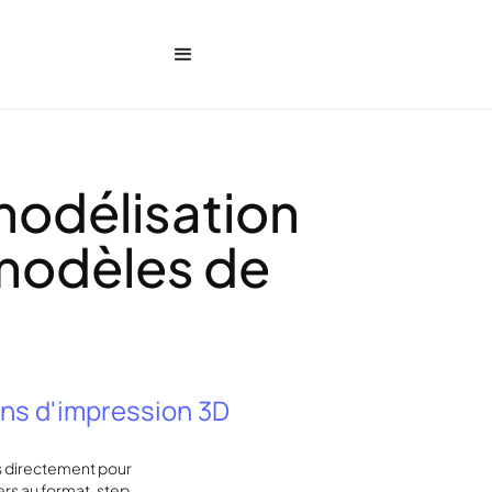
modélisation
 modèles de
ons d'impression 3D
s directement pour
ers au format .step,