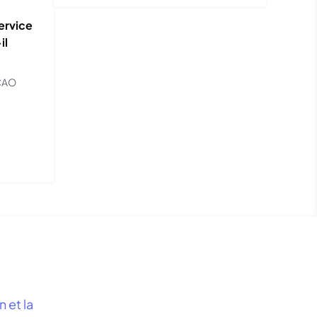
service
il
 CAO
 et la