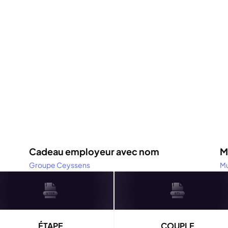
ypes de fichiers pertinen
Product Design
 guides informatifs et découvrez les fonctionnalités, les avantages et 
e format pour tirer le meilleur parti de vos conceptions et impression
Cadeau employeur avec nom
M
Groupe Ceyssens
Mu
Cadeau promotionnel unique et boîte avec logo de
Ob
l'entreprise
ÉTAPE
COUPLE