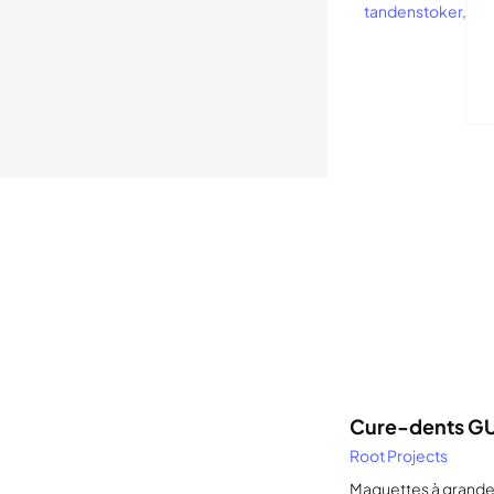
La modélisat
spécial. Il 
Cure-dents G
Root Projects
Maquettes à grande 