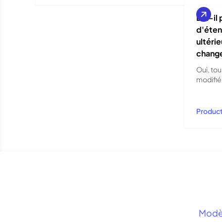
Est-il
d'éten
ultéri
chang
Oui, to
modifié
Product
Modèl