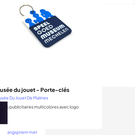
ts
les limites de
s 3D.
usée du jouet - Porte-clés
sée Du Jouet De Malines
jets publicitaires multicolores avec logo