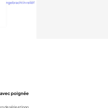
d'un logiciel
ns numériques
 avec poignée
ro de série et logo