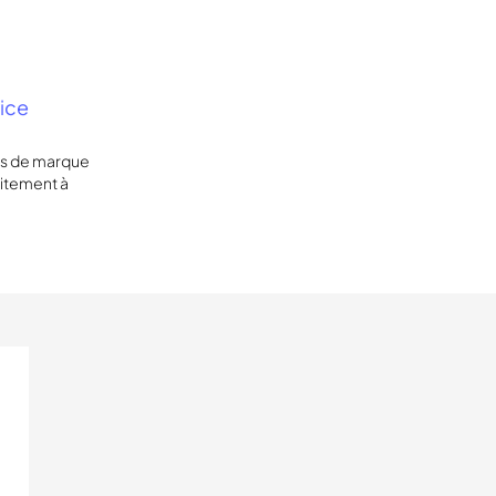
vice
nts de marque
aitement à