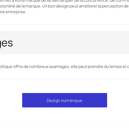
ermet à votre marque de se démarquer de la concurrence, de commu
notoriété de la marque. Un bon design peut améliorer la perception d
tre entreprise.
ges
phique offre de nombreux avantages, elle peut prendre du temps et 
Design numérique