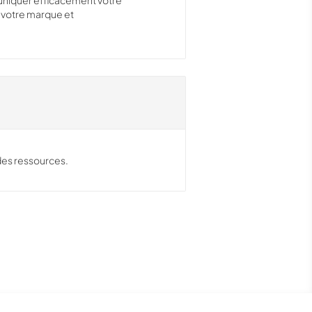
niquer efficacement votre
e votre marque et
des ressources.