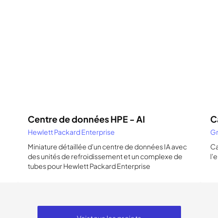
Centre de données HPE - AI
C
Hewlett Packard Enterprise
Gr
e
Miniature détaillée d'un centre de données IA avec
Ca
des unités de refroidissement et un complexe de
l'
tubes pour Hewlett Packard Enterprise