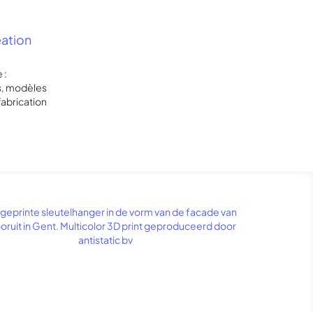
éation
 :
s, modèles
fabrication