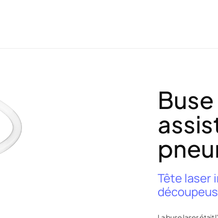
Buse
assis
pneu
Tête laser
découpeuse
La buse laser était 