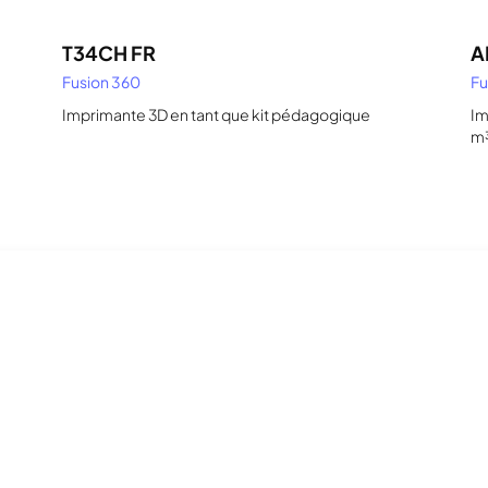
T34CH FR
A
Fusion 360
Fu
Imprimante 3D en tant que kit pédagogique
Im
m