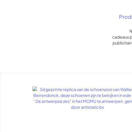
Produ
N
cadeaux p
publicitai