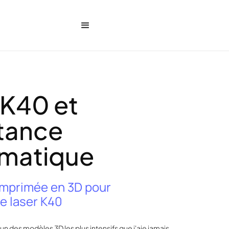
 K40 et
tance
matique
 imprimée en 3D pour
 laser K40
l'un des modèles 3D les plus intensifs que j'aie jamais