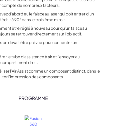
enir compte de nombreux facteurs.
vez d'abord eu le faisceau laser qui doit entrer d'un
léchir à 90° dans le troisième miroir.
lement être réglé à nouveau pour qu'un faisceau
ujours se retrouver directement sur l'objectif.
xion devait être prévue pour connecter un
er le tube d'assistance à air et l'envoyer au
 compartiment droit.
liser l'Air Assist comme un composant distinct, dans le
ciliter l'impression des composants.
PROGRAMME