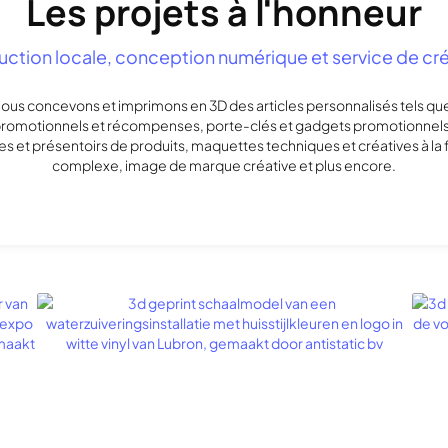
Les projets à l'honneur
ction locale, conception numérique et service de cr
ous concevons et imprimons en 3D des articles personnalisés tels que
romotionnels et récompenses, porte-clés et gadgets promotionnel
res et présentoirs de produits, maquettes techniques et créatives à la 
complexe, image de marque créative et plus encore.