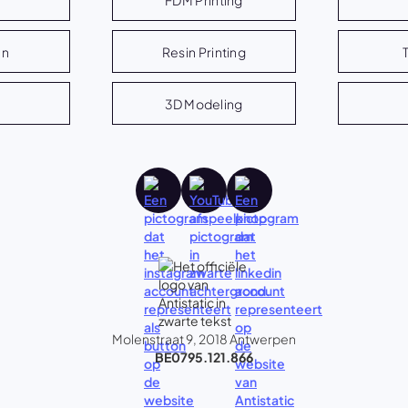
en
Resin Printing
3D Modeling
Molenstraat 9, 2018 Antwerpen
BE0795.121.866