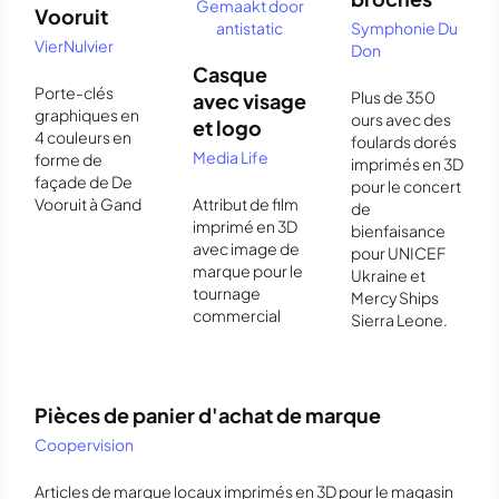
Vooruit
Symphonie Du
VierNulvier
Don
Casque
Porte-clés
Plus de 350
avec visage
graphiques en
ours avec des
et logo
4 couleurs en
foulards dorés
Media Life
forme de
imprimés en 3D
façade de De
pour le concert
Vooruit à Gand
Attribut de film
de
imprimé en 3D
bienfaisance
avec image de
pour UNICEF
marque pour le
Ukraine et
tournage
Mercy Ships
commercial
Sierra Leone.
Pièces de panier d'achat de marque
Coopervision
Articles de marque locaux imprimés en 3D pour le magasin