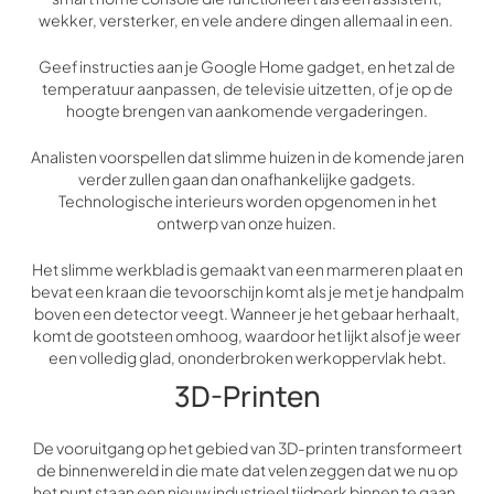
wekker, versterker, en vele andere dingen allemaal in een.
Geef instructies aan je Google Home gadget, en het zal de
temperatuur aanpassen, de televisie uitzetten, of je op de
hoogte brengen van aankomende vergaderingen.
Analisten voorspellen dat slimme huizen in de komende jaren
verder zullen gaan dan onafhankelijke gadgets.
Technologische interieurs worden opgenomen in het
ontwerp van onze huizen.
Het slimme werkblad is gemaakt van een marmeren plaat en
bevat een kraan die tevoorschijn komt als je met je handpalm
boven een detector veegt. Wanneer je het gebaar herhaalt,
komt de gootsteen omhoog, waardoor het lijkt alsof je weer
een volledig glad, ononderbroken werkoppervlak hebt.
3D-Printen
De vooruitgang op het gebied van 3D-printen transformeert
de binnenwereld in die mate dat velen zeggen dat we nu op
het punt staan een nieuw industrieel tijdperk binnen te gaan.