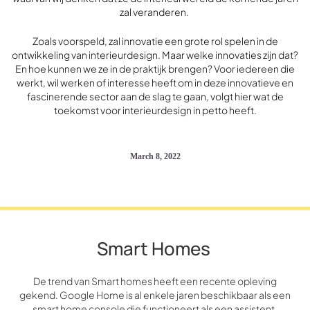
zal veranderen.
Zoals voorspeld, zal innovatie een grote rol spelen in de
ontwikkeling van interieurdesign. Maar welke innovaties zijn dat?
En hoe kunnen we ze in de praktijk brengen? Voor iedereen die
werkt, wil werken of interesse heeft om in deze innovatieve en
fascinerende sector aan de slag te gaan, volgt hier wat de
toekomst voor interieurdesign in petto heeft.
March 8, 2022
Smart Homes
De trend van Smart homes heeft een recente opleving
gekend. Google Home is al enkele jaren beschikbaar als een
smart home console die functioneert als een assistent,