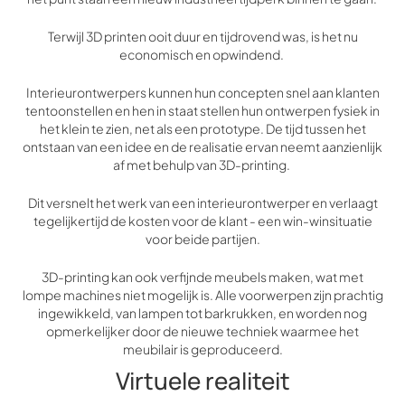
Terwijl 3D printen ooit duur en tijdrovend was, is het nu
economisch en opwindend.
Interieurontwerpers kunnen hun concepten snel aan klanten
tentoonstellen en hen in staat stellen hun ontwerpen fysiek in
het klein te zien, net als een prototype. De tijd tussen het
ontstaan van een idee en de realisatie ervan neemt aanzienlijk
af met behulp van 3D-printing.
Dit versnelt het werk van een interieurontwerper en verlaagt
tegelijkertijd de kosten voor de klant - een win-winsituatie
voor beide partijen.
3D-printing kan ook verfijnde meubels maken, wat met
lompe machines niet mogelijk is. Alle voorwerpen zijn prachtig
ingewikkeld, van lampen tot barkrukken, en worden nog
opmerkelijker door de nieuwe techniek waarmee het
meubilair is geproduceerd.
Virtuele realiteit