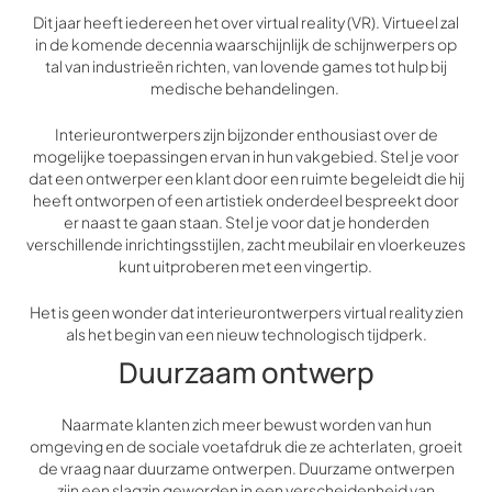
Dit jaar heeft iedereen het over virtual reality (VR). Virtueel zal
in de komende decennia waarschijnlijk de schijnwerpers op
tal van industrieën richten, van lovende games tot hulp bij
medische behandelingen.
Interieurontwerpers zijn bijzonder enthousiast over de
mogelijke toepassingen ervan in hun vakgebied. Stel je voor
dat een ontwerper een klant door een ruimte begeleidt die hij
heeft ontworpen of een artistiek onderdeel bespreekt door
er naast te gaan staan. Stel je voor dat je honderden
verschillende inrichtingsstijlen, zacht meubilair en vloerkeuzes
kunt uitproberen met een vingertip.
Het is geen wonder dat interieurontwerpers virtual reality zien
als het begin van een nieuw technologisch tijdperk.
Duurzaam ontwerp
Naarmate klanten zich meer bewust worden van hun
omgeving en de sociale voetafdruk die ze achterlaten, groeit
de vraag naar duurzame ontwerpen. Duurzame ontwerpen
zijn een slagzin geworden in een verscheidenheid van