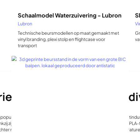
Schaalmodel Waterzuivering - Lubron
S
Lubron
Vi
Technische beursmodellen op maat gemaakt met
Gr
vinyl branding, plexi stolp en flightcase voor
va
transport
vriendelijk materiaal met 
 populairste en gemakkelijkst te printen filamenten in de 3D-printindust
kzij zijn lage krimppercentage, weinig geur en lage printkosten. PL
hter niet veel flexibiliteit en zijn niet bestand tegen hoge temperatur