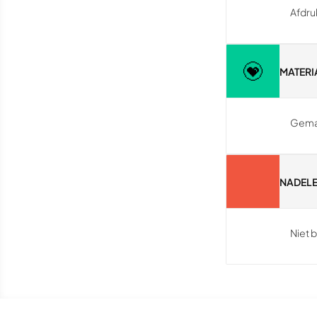
Afdru
MATERI
Gemak
NADEL
Niet 