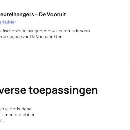
leutelhangers - De Vooruit
erNulvier
afische sleutelhangers met 4 kleuren in de vorm
n de façade van De Vooruit in Gent
diverse toepassingen
rie. Het is ideaal
A-filamenten hebben
en.