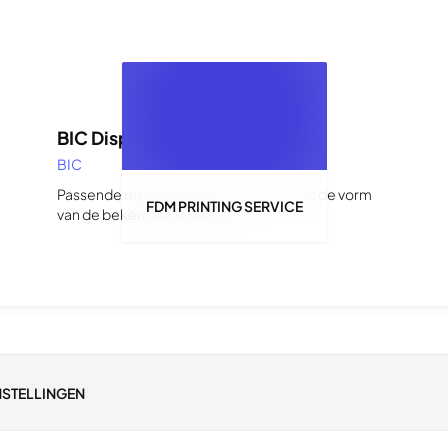
PRODUCTIE TECHNIEK
BIC Dispencer voor beursstand
BIC
Passende module voor reclame stand in de vorm
FDM PRINTING SERVICE
van de bekende Bic balpen
INSTELLINGEN