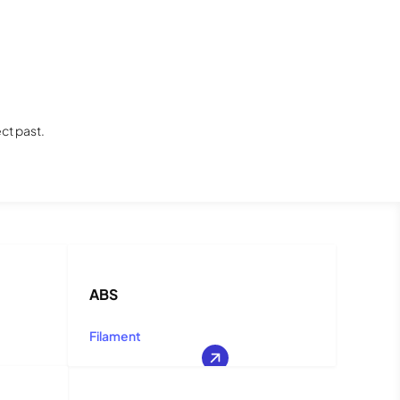
ct past.
ABS
Filament