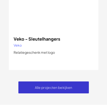
Veko - Sleutelhangers
Veko
Relatiegeschenk met logo
Alle projecten bekijken