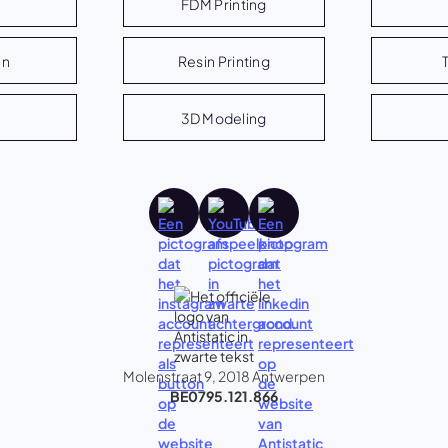
FDM Printing
en
Resin Printing
3D Modeling
Molenstraat 9, 2018 Antwerpen
BE0795.121.866